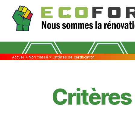
ECOFORCES
Accueil
»
Non classé
»
Critères de certification
Critères