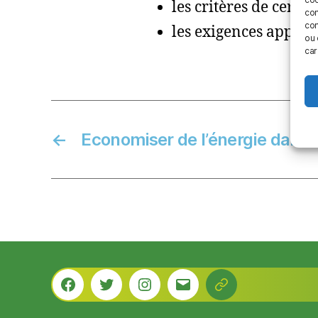
les critères de certi
con
com
les exigences applic
ou 
car
←
Economiser de l’énergie dans
Facebook
Twitter
Instagram
E-
Outils
mail