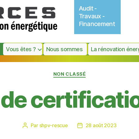
Audit -
Travaux -
Financement
Vous êtes ?
Nous sommes
La rénovation éner
Catégories
NON CLASSÉ
 de certificati
Par
shpv-rescue
28 août 2023
Auteur
Date
de
de