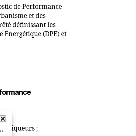
nostic de Performance
Urbanisme et des
rêté définissant les
ce Énergétique (DPE) et
erformance
nostiqueurs ;
les