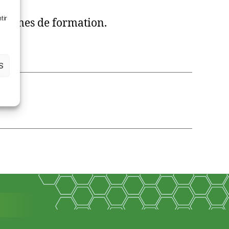
tir
anismes de formation.
S