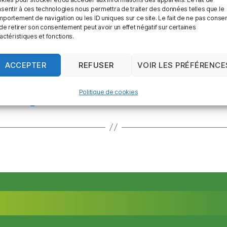
fication des organismes de formation ;
sentir à ces technologies nous permettra de traiter des données telles que le
portement de navigation ou les ID uniques sur ce site. Le fait de ne pas consen
ables aux organismes de certification des org
de retirer son consentement peut avoir un effet négatif sur certaines
actéristiques et fonctions.
ACCEPTER
REFUSER
VOIR LES PRÉFÉRENCE
Politique de cookies
 son logement