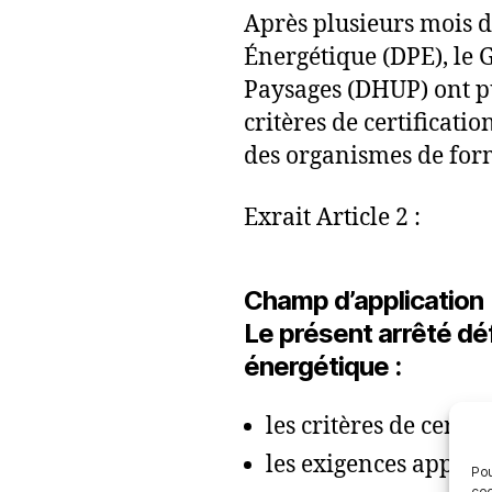
Après plusieurs mois d
Énergétique (DPE), le 
Paysages (DHUP) ont p
critères de certificat
des organismes de form
Exrait Article 2 :
Champ d’application
Le présent arrêté dé
énergétique :
les critères de certif
les exigences applic
Pou
coo