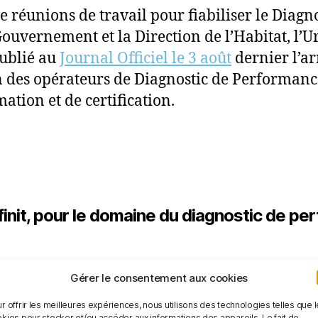
l’article
l’article
e réunions de travail pour fiabiliser le Diag
Gouvernement et la Direction de l’Habitat, l’
ublié au
Journal Officiel le 3 août
dernier l’ar
ion des opérateurs de Diagnostic de Performan
ation et de certification.
finit, pour le domaine du diagnostic de p
ication des diagnostiqueurs ;
Gérer le consentement aux cookies
ables aux organismes de certification des diag
r offrir les meilleures expériences, nous utilisons des technologies telles que 
kies pour stocker et/ou accéder aux informations des appareils. Le fait de