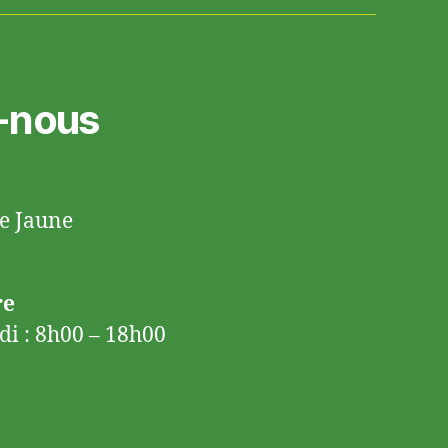
-nous
te Jaune
re
di : 8h00 – 18h00