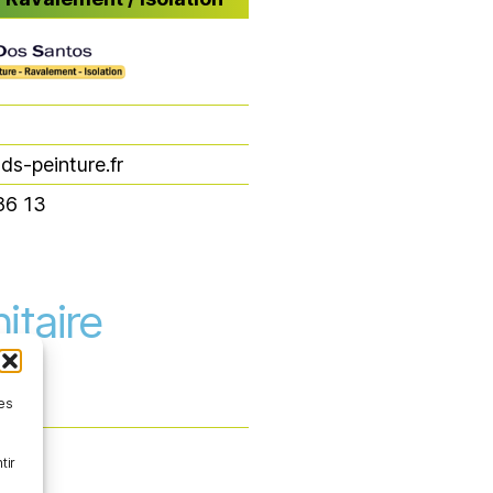
/ Ravalement / Isolation
ds-peinture.fr
86 13
itaire
les
tir