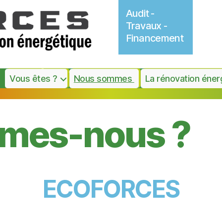
Audit -
Travaux -
Financement
Vous êtes ?
Nous sommes
La rénovation éner
mmes-nous ?
ECOFORCES