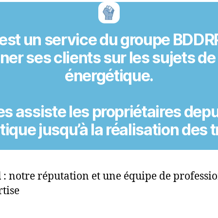
est un service du groupe BDDR
r ses clients sur les sujets d
énergétique
.
s assiste les
propriétaires
depui
tique
jusqu’à la
réalisation des 
l
: notre réputation et une équipe de professi
tise