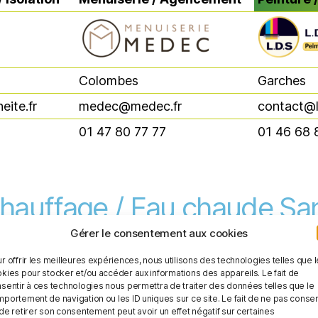
 Isolation
Menuiserie / Agencement
Peinture 
Colombes
Garches
ite.fr
medec@medec.fr
contact@l
01 47 80 77 77
01 46 68 
hauffage / Eau chaude San
Gérer le consentement aux cookies
r offrir les meilleures expériences, nous utilisons des technologies telles que 
Electricité
kies pour stocker et/ou accéder aux informations des appareils. Le fait de
Electricité
sentir à ces technologies nous permettra de traiter des données telles que le
portement de navigation ou les ID uniques sur ce site. Le fait de ne pas consen
de retirer son consentement peut avoir un effet négatif sur certaines