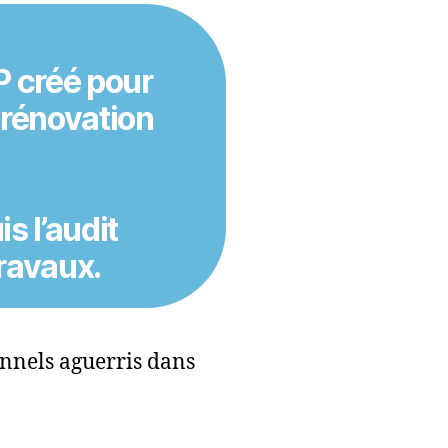
P créé pour
e
rénovation
s l’
audit
travaux
.
onnels aguerris dans