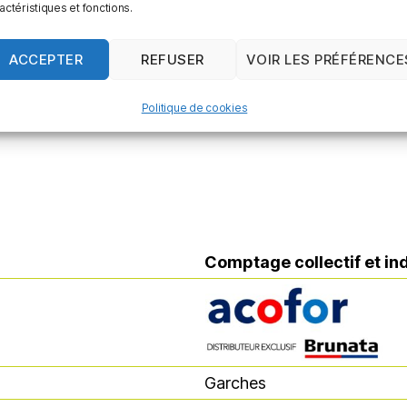
actéristiques et fonctions.
Meudon
ACCEPTER
REFUSER
VOIR LES PRÉFÉRENCE
e.fr
contact@castaing-depannag
01 46 26 83 94
Politique de cookies
Comptage collectif et in
Comptage collectif et in
Garches