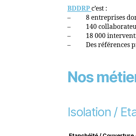
BDDRP
c’est :
– 8 entreprises dont 
– 140 collaborateurs
– 18 000 intervention
– Des références pre
Nos métie
Isolation / E
Etanchéité / Couverture /