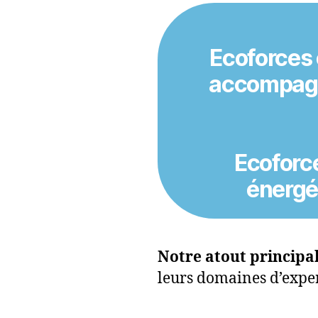
Ecoforces 
accompagne
Ecoforce
énergé
Notre atout principa
leurs domaines d’exper