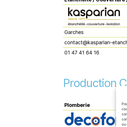
Etanchéité / Couverture /
Garches
contact@kasparian-etanche
01 47 41 64 16
Production C
Pou
Plomberie
coo
Plomberie
con
com
ou 